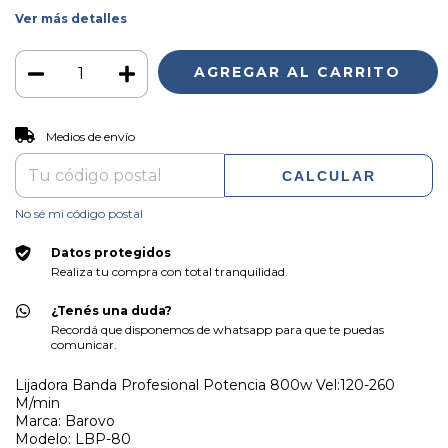
Ver más detalles
CAMBIAR CP
Entregas para el CP:
Medios de envío
CALCULAR
No sé mi código postal
Datos protegidos
Realiza tu compra con total tranquilidad.
¿Tenés una duda?
Recordá que disponemos de whatsapp para que te puedas
comunicar.
Lijadora Banda Profesional Potencia 800w Vel:120-260
M/min
Marca: Barovo
Modelo: LBP-80