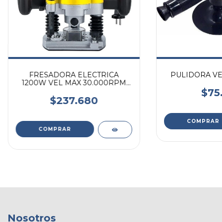
FRESADORA ELECTRICA
PULIDORA VE
1200W VEL MAX 30.000RPM
FRESAS 6 A 8 MM
$75
$237.680
Nosotros