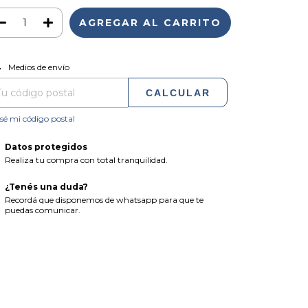
CAMBIAR CP
regas para el CP:
Medios de envío
CALCULAR
sé mi código postal
Datos protegidos
Realiza tu compra con total tranquilidad.
¿Tenés una duda?
Recordá que disponemos de whatsapp para que te
puedas comunicar.