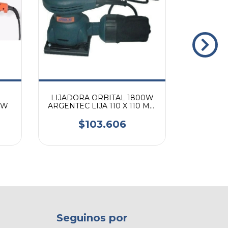
LIJADORA ORBITAL 1800W
PULIDOR
0W
ARGENTEC LIJA 110 X 110 MM
13000 OPM
$103.606
Seguinos por