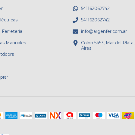
ón
541162062742
éctricas
541162062742
 Ferretería
info@argenfer.com.ar
as Manuales
Colon 5453, Mar del Plata
Aires
tdoors
rar