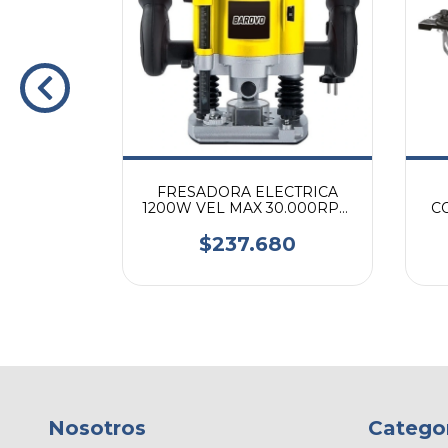
ANDA
FRESADORA ELECTRICA
OTENCIA
1200W VEL MAX 30.000RPM
C
0 M/MIN
FRESAS 6 A 8 MM
30
$237.680
Nosotros
Catego