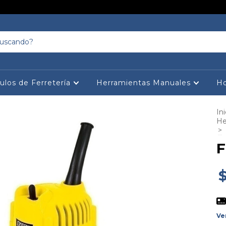
culos de Ferretería
Herramientas Manuales
Ho
Ini
He
>
F
Ve