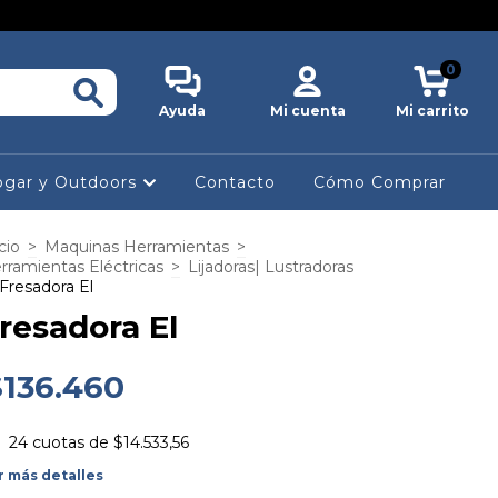
0
Ayuda
Mi cuenta
Mi carrito
gar y Outdoors
Contacto
Cómo Comprar
cio
>
Maquinas Herramientas
>
rramientas Eléctricas
>
Lijadoras| Lustradoras
Fresadora El
resadora El
$136.460
24
cuotas de
$14.533,56
r más detalles