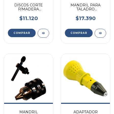
DISCOS CORTE
MANDRIL PARA
P/MADERA
TALADRO
MINITORNO 8 PZAS
ELECTRICO J3516
2 VASTAGOS 1/8 Y 1/4
$11.120
$17.390
MANDRIL
ADAPTADOR