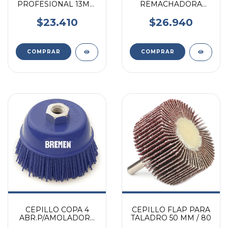
PROFESIONAL 13MM
REMACHADORA
B16 CONICO
PARA TALADRO
RUHLMANN + LLAVE
BAROVO
$23.410
$26.940
CEPILLO COPA 4
CEPILLO FLAP PARA
ABR.P/AMOLADORA
TALADRO 50 MM / 80
BREMEN