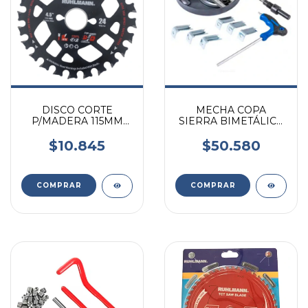
DISCO CORTE
MECHA COPA
P/MADERA 115MM
SIERRA BIMETÁLICA
24D RU15381
AJUSTABLE
19MM127MM
$10.845
$50.580
RU60040