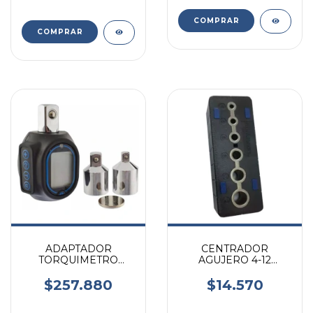
ADAPTADOR
CENTRADOR
TORQUIMETRO
AGUJERO 4-12
DIGITAL RUHLMANN
ESQUIN.
1/2 3/8 1/4
$257.880
$14.570
RUHLMANN