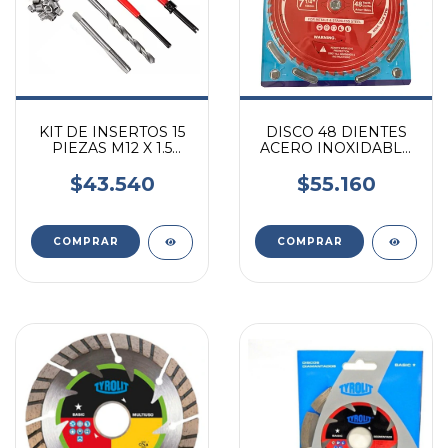
KIT DE INSERTOS 15
DISCO 48 DIENTES
PIEZAS M12 X 1.5
ACERO INOXIDABLE
RUHLMANN
METALES 184MM
RU43029
$43.540
$55.160