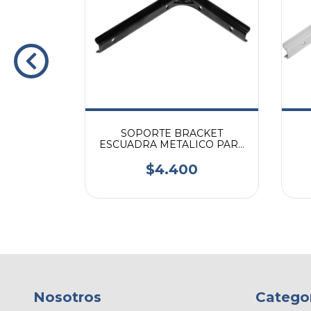
GA RECTO
SOPORTE BRACKET
/MADERA,
ESCUADRA METALICO PARA
ESTANTE 250X350 NEGRO
P/
0
$4.400
Nosotros
Catego