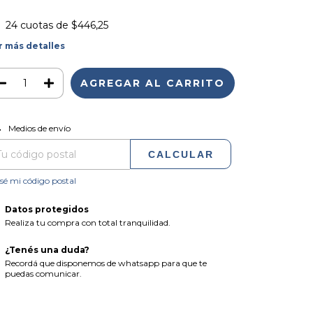
24
cuotas de
$446,25
r más detalles
CAMBIAR CP
regas para el CP:
Medios de envío
CALCULAR
sé mi código postal
Datos protegidos
Realiza tu compra con total tranquilidad.
¿Tenés una duda?
Recordá que disponemos de whatsapp para que te
puedas comunicar.