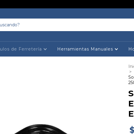
culos de Ferretería
Herramientas Manuales
Ho
Ini
>
So
25
S
E
E