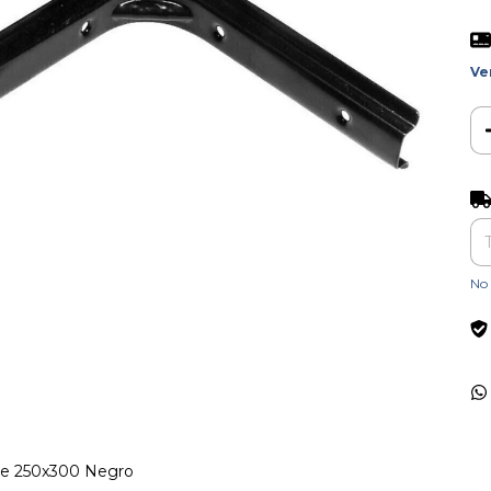
Ve
Ent
No 
nte 250x300 Negro