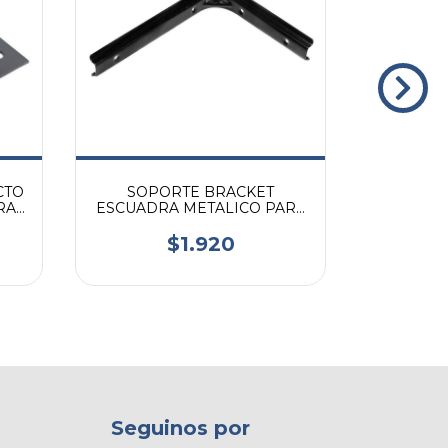
CTO
SOPORTE BRACKET
SOP
RA,
ESCUADRA METALICO PARA
ESCUADR
ESTANTE 100X150 NEGRO
ESTANT
$1.920
Seguinos por