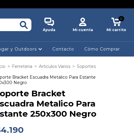
0
Ayuda
Mi cuenta
Mi carrito
gar y Outdoors
Contacto
Cómo Comprar
cio
>
Ferreteria
>
Articulos Varios
>
Soportes
porte Bracket Escuadra Metalico Para Estante
0x300 Negro
oporte Bracket
scuadra Metalico Para
stante 250x300 Negro
$4.190