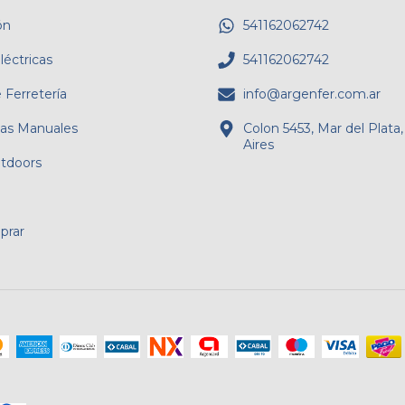
ón
541162062742
éctricas
541162062742
 Ferretería
info@argenfer.com.ar
as Manuales
Colon 5453, Mar del Plata
Aires
tdoors
rar