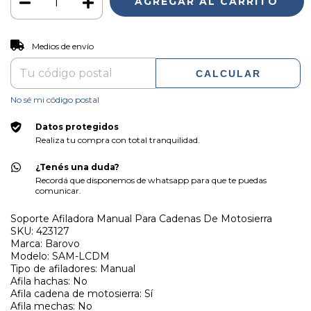
CAMBIAR CP
Entregas para el CP:
Medios de envío
CALCULAR
No sé mi código postal
Datos protegidos
Realiza tu compra con total tranquilidad.
¿Tenés una duda?
Recordá que disponemos de whatsapp para que te puedas
comunicar.
Soporte Afiladora Manual Para Cadenas De Motosierra
SKU: 423127
Marca: Barovo
Modelo: SAM-LCDM
Tipo de afiladores: Manual
Afila hachas: No
Afila cadena de motosierra: Sí
Afila mechas: No