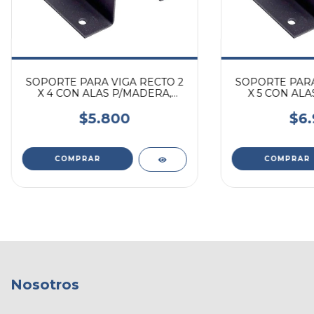
SOPORTE PARA VIGA RECTO 2
SOPORTE PARA
X 4 CON ALAS P/MADERA,
X 5 CON ALA
TECHO
TE
$5.800
$6.
Nosotros