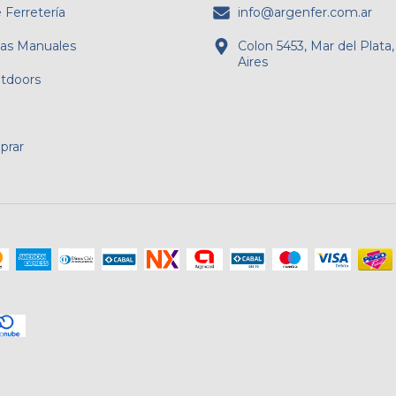
 Ferretería
info@argenfer.com.ar
as Manuales
Colon 5453, Mar del Plata
Aires
tdoors
rar