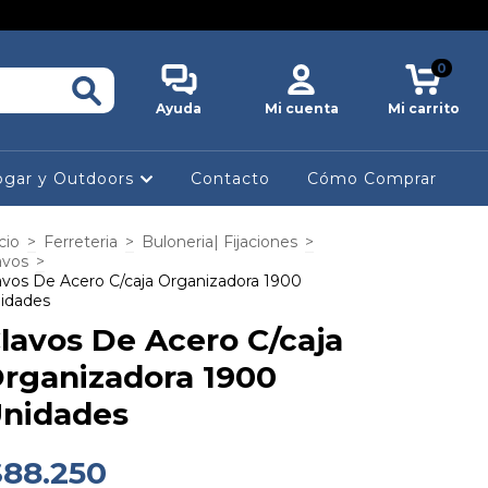
0
Ayuda
Mi cuenta
Mi carrito
gar y Outdoors
Contacto
Cómo Comprar
cio
>
Ferreteria
>
Buloneria| Fijaciones
>
avos
>
avos De Acero C/caja Organizadora 1900
idades
lavos De Acero C/caja
rganizadora 1900
nidades
$88.250