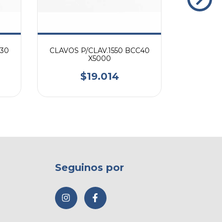
C30
CLAVOS P/CLAV.1550 BCC40
CAJA 
X5000
PARA 
$19.014
Seguinos por