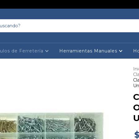
culos de Ferretería
Herramientas Manuales
Ho
Ini
Cl
Cl
Un
C
O
U