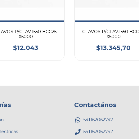
AVOS P/CLAV.1550 BCC25
CLAVOS P/CLAV.1550 BC
X5000
X5000
$12.043
$13.345,70
rías
Contactános
ón
541162062742
éctricas
541162062742