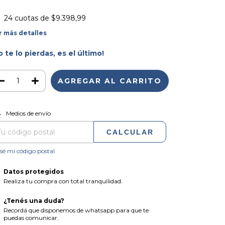
24
cuotas de
$9.398,99
r más detalles
o te lo pierdas, es el último!
CAMBIAR CP
regas para el CP:
Medios de envío
CALCULAR
sé mi código postal
Datos protegidos
Realiza tu compra con total tranquilidad.
¿Tenés una duda?
Recordá que disponemos de whatsapp para que te
puedas comunicar.