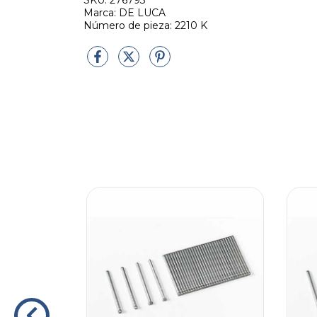
SKU: 276793
Marca: DE LUCA
Número de pieza: 2210 K