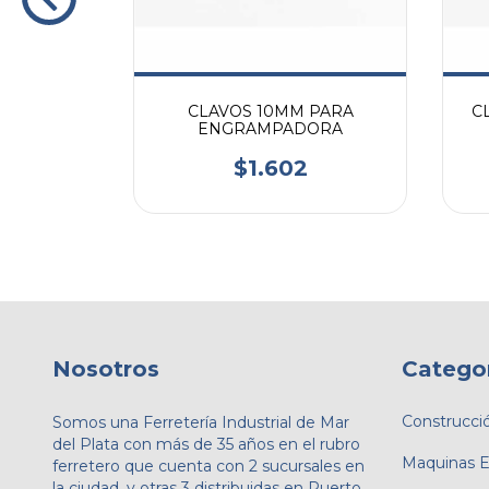
50 BCC20
CLAVOS 10MM PARA
CL
ENGRAMPADORA
$1.602
Nosotros
Catego
Construcci
Somos una Ferretería Industrial de Mar
del Plata con más de 35 años en el rubro
Maquinas El
ferretero que cuenta con 2 sucursales en
la ciudad, y otras 3 distribuidas en Puerto